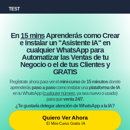
TEST
En
15 mins
Aprenderás como Crear
e Instalar un "Asistente IA" en
cualquier WhatsApp para
Automatizar las Ventas de tu
Negocio o el de tus Clientes y
GRATIS
Regístrate ahora para ver el
mini-curso
de
15 minutos
donde
aprenderás
paso a paso
como instalar una
plataforma de IA
en tu WhatsApp (
cualquier número
, ya sea nuevo o usado)
para que
venta 24/7.
¿Te gustaría delegar atención de WhatsApp a la IA?
Quiero Ver Ahora
El Mini-Curso Gratis IA