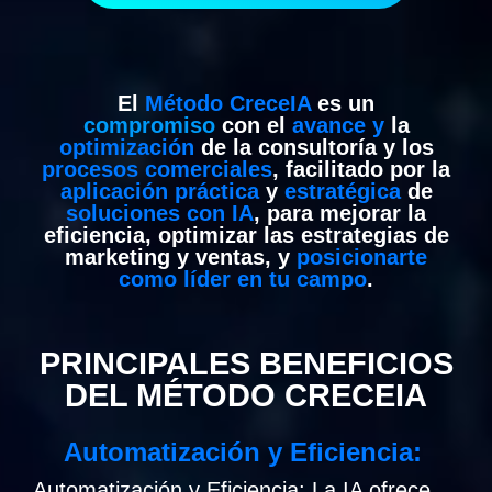
El
Método CreceIA
es un
compromiso
con el
avance y
la
optimización
de la consultoría
y los
procesos comerciales
,
facilitado por la
aplicación práctica
y
estratégica
de
soluciones con
IA
,
para mejorar la
eficiencia, optimizar las estrategias de
marketing y ventas, y
posicionarte
como líder en tu campo
.
PRINCIPALES BENEFICIOS
DEL MÉTODO CRECEIA
Automatización y Eficiencia:
Automatización y Eficiencia: La IA ofrece