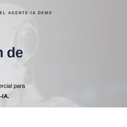
 EL AGENTE-IA DEMO
h de
ercial para
-IA.