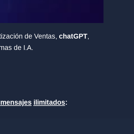
tización de Ventas,
chatGPT
,
mas de I.A.
n
mensajes
ilimitados
: