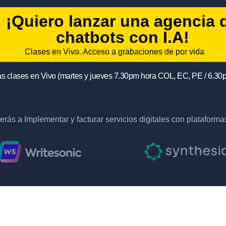
¡Quiero lanzar una agencia 
chatbots con I.A!
Clases en Vivo. Acceso a grabaciones de por vida
las clases en Vivo (martes y jueves 7.30pm hora COL, EC, PE / 6.
rás a Implementar y facturar servicios digitales con plataform