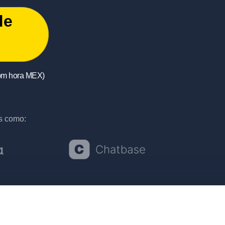
de
30pm hora MEX)
as como: