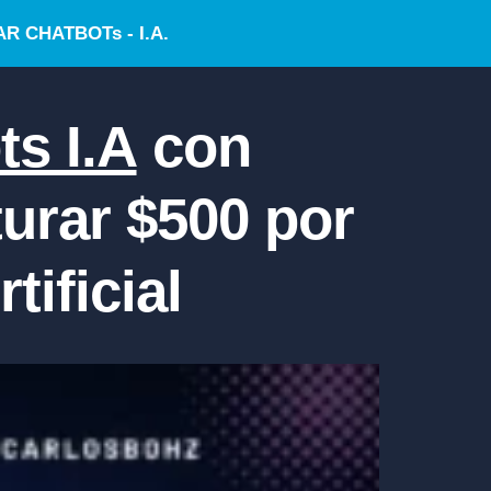
 CHATBOTs - I.A.
s I.A
con
urar $500 por
tificial